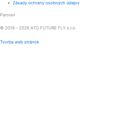
Zásady ochrany osobných údajov
Partneri
© 2019 – 2026 ATO FUTURE FLY s.r.o.
Tvorba web stránok
Pre zlepšenie kvality našich stránok používame cookies.
Prijať
všetko
Odmietnuť
Cookies nastavenia
Privacy & Cookies Policy
Close
Správa súhlasu so súbormi cookies
Aby sme mohli poskytovať, čo najlepší zážitok návštevníkom
našej web stránky, používame súbory cookies. Súhlas s ich
používaním nám umožní spracovávať údaje a informácie z vášho