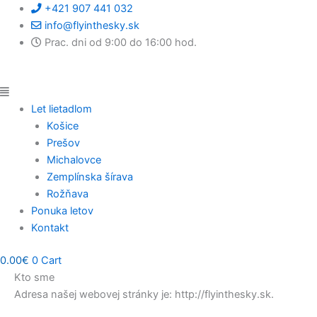
Preskočiť
Main
Main
Main
+421 907 441 032
na
Menu
Menu
Menu
info@flyinthesky.sk
obsah
Prac. dni od 9:00 do 16:00 hod.
Let lietadlom
Košice
Prešov
Michalovce
Zemplínska šírava
Rožňava
Ponuka letov
Kontakt
0.00
€
0
Cart
Kto sme
Adresa našej webovej stránky je: http://flyinthesky.sk.