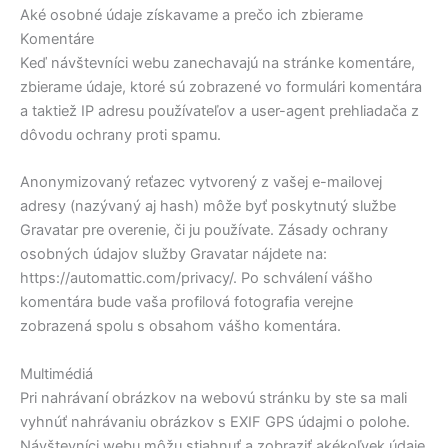
Aké osobné údaje získavame a prečo ich zbierame
Komentáre
Keď návštevníci webu zanechavajú na stránke komentáre,
zbierame údaje, ktoré sú zobrazené vo formulári komentára
a taktiež IP adresu používateľov a user-agent prehliadača z
dôvodu ochrany proti spamu.
Anonymizovaný reťazec vytvorený z vašej e-mailovej
adresy (nazývaný aj hash) môže byť poskytnutý službe
Gravatar pre overenie, či ju používate. Zásady ochrany
osobných údajov služby Gravatar nájdete na:
https://automattic.com/privacy/. Po schválení vášho
komentára bude vaša profilová fotografia verejne
zobrazená spolu s obsahom vášho komentára.
Multimédiá
Pri nahrávaní obrázkov na webovú stránku by ste sa mali
vyhnúť nahrávaniu obrázkov s EXIF GPS údajmi o polohe.
Návštevníci webu môžu stiahnuť a zobraziť akékoľvek údaje