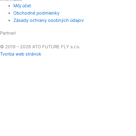
Môj účet
Obchodné podmienky
Zásady ochrany osobných údajov
Partneri
© 2019 – 2026 ATO FUTURE FLY s.r.o.
Tvorba web stránok
Pre zlepšenie kvality našich stránok používame cookies.
Prijať
všetko
Odmietnuť
Cookies nastavenia
Privacy & Cookies Policy
Close
Správa súhlasu so súbormi cookies
Aby sme mohli poskytovať, čo najlepší zážitok návštevníkom
našej web stránky, používame súbory cookies. Súhlas s ich
používaním nám umožní spracovávať údaje a informácie z vášho