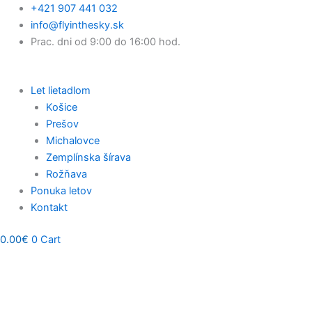
Preskočiť
Main
Main
Main
+421 907 441 032
na
Menu
Menu
Menu
info@flyinthesky.sk
obsah
Prac. dni od 9:00 do 16:00 hod.
Let lietadlom
Košice
Prešov
Michalovce
Zemplínska šírava
Rožňava
Ponuka letov
Kontakt
0.00
€
0
Cart